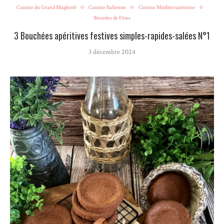
Cuisine du Grand Maghreb
Cuisine Italienne
Cuisine Méditerranéenne
Recettes de Fêtes
3 Bouchées apéritives festives simples-rapides-salées N°1
3 décembre 2024