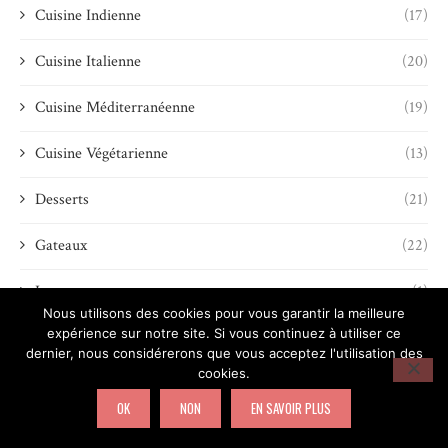
Cuisine Indienne
(17)
Cuisine Italienne
(20)
Cuisine Méditerranéenne
(19)
Cuisine Végétarienne
(13)
Desserts
(21)
Gateaux
(22)
Les news
(1)
Nous utilisons des cookies pour vous garantir la meilleure
expérience sur notre site. Si vous continuez à utiliser ce
Mélange d'Epices maison
(4)
dernier, nous considérerons que vous acceptez l'utilisation des
cookies.
Pâtes brisées-feuilletées-levées
(2)
OK
NON
EN SAVOIR PLUS
Pâtes et Biscuits
(4)