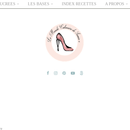
SUCREES
LES BASES
INDEX RECETTES
A PROPOS
re