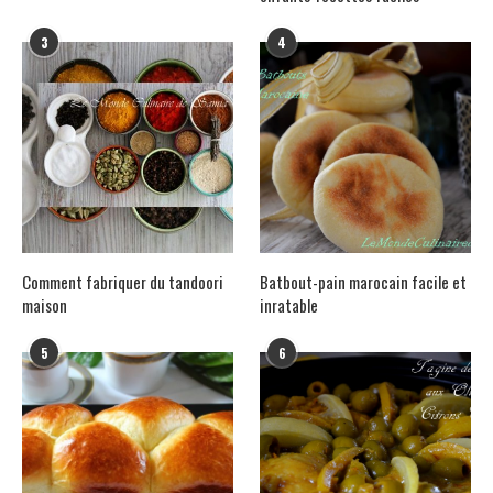
3
4
Comment fabriquer du tandoori
Batbout-pain marocain facile et
maison
inratable
5
6