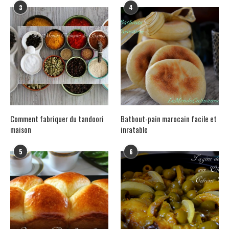
3
4
Comment fabriquer du tandoori
Batbout-pain marocain facile et
maison
inratable
5
6