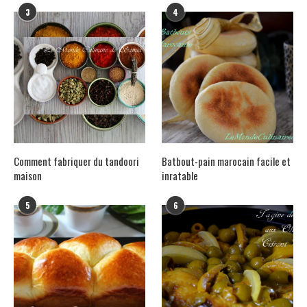
3
4
Comment fabriquer du tandoori
Batbout-pain marocain facile et
maison
inratable
5
6