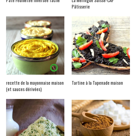
Pâte Feuilletée inversée facile
La Meringue Suisse-CAP
Pâtisserie
recette de la mayonnaise maison
Tartine à la Tapenade maison
(et sauces dérivées)