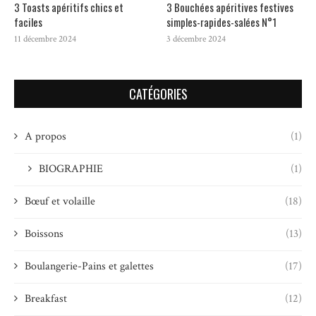
3 Toasts apéritifs chics et
3 Bouchées apéritives festives
faciles
simples-rapides-salées N°1
11 décembre 2024
3 décembre 2024
CATÉGORIES
A propos
(1)
BIOGRAPHIE
(1)
Bœuf et volaille
(18)
Boissons
(13)
Boulangerie-Pains et galettes
(17)
Breakfast
(12)