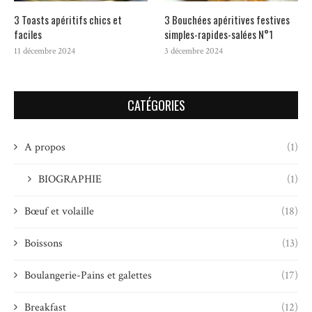
3 Toasts apéritifs chics et
3 Bouchées apéritives festives
faciles
simples-rapides-salées N°1
11 décembre 2024
3 décembre 2024
CATÉGORIES
A propos
(1)
BIOGRAPHIE
(1)
Bœuf et volaille
(18)
Boissons
(13)
Boulangerie-Pains et galettes
(17)
Breakfast
(12)