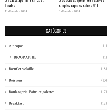
3 Toasts apéritifs chics et
3 Bouchées apéritives festives
faciles
simples-rapides-salées N°1
11 décembre 2024
3 décembre 2024
CATÉGORIES
A propos
(1)
BIOGRAPHIE
(1)
Bœuf et volaille
(18)
Boissons
(13)
Boulangerie-Pains et galettes
(17)
Breakfast
(12)