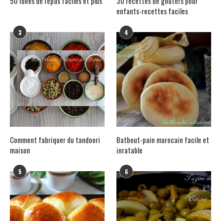
50 idées de repas faciles et plus
30 recettes de goûters pour
enfants-recettes faciles
3
4
Comment fabriquer du tandoori
Batbout-pain marocain facile et
maison
inratable
5
6