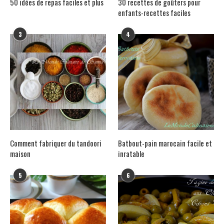
50 idées de repas faciles et plus
30 recettes de goûters pour
enfants-recettes faciles
3
4
Comment fabriquer du tandoori
Batbout-pain marocain facile et
maison
inratable
5
6