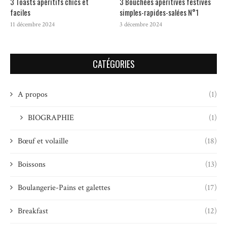
3 Toasts apéritifs chics et
3 Bouchées apéritives festives
faciles
simples-rapides-salées N°1
11 décembre 2024
3 décembre 2024
CATÉGORIES
A propos
(1)
BIOGRAPHIE
(1)
Bœuf et volaille
(18)
Boissons
(13)
Boulangerie-Pains et galettes
(17)
Breakfast
(12)