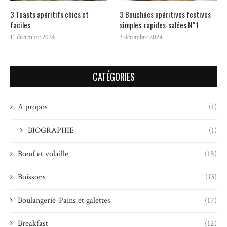
3 Toasts apéritifs chics et
3 Bouchées apéritives festives
faciles
simples-rapides-salées N°1
11 décembre 2024
3 décembre 2024
CATÉGORIES
A propos
(1)
BIOGRAPHIE
(1)
Bœuf et volaille
(18)
Boissons
(13)
Boulangerie-Pains et galettes
(17)
Breakfast
(12)