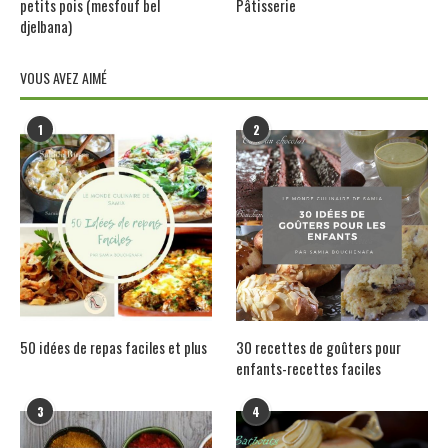
petits pois (mesfouf bel
Pâtisserie
djelbana)
VOUS AVEZ AIMÉ
1
2
50 idées de repas faciles et plus
30 recettes de goûters pour
enfants-recettes faciles
3
4