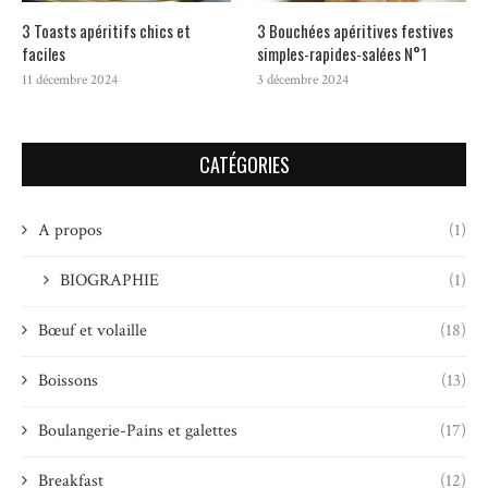
3 Toasts apéritifs chics et
3 Bouchées apéritives festives
faciles
simples-rapides-salées N°1
11 décembre 2024
3 décembre 2024
CATÉGORIES
A propos
(1)
BIOGRAPHIE
(1)
Bœuf et volaille
(18)
Boissons
(13)
Boulangerie-Pains et galettes
(17)
Breakfast
(12)