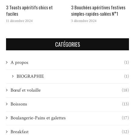
3 Toasts apéritifs chics et
3 Bouchées apéritives festives
faciles
simples-rapides-salées N°1
11 décembre 2024
3 décembre 2024
CATÉGORIES
A propos
(1)
BIOGRAPHIE
(1)
Bœuf et volaille
(18)
Boissons
(13)
Boulangerie-Pains et galettes
(17)
Breakfast
(12)