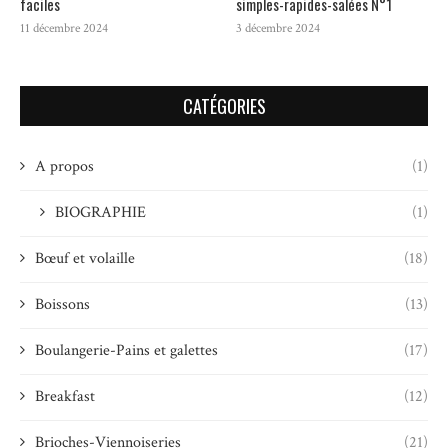
faciles
simples-rapides-salées N°1
11 décembre 2024
3 décembre 2024
CATÉGORIES
A propos
(1)
BIOGRAPHIE
(1)
Bœuf et volaille
(18)
Boissons
(13)
Boulangerie-Pains et galettes
(17)
Breakfast
(12)
Brioches-Viennoiseries
(21)