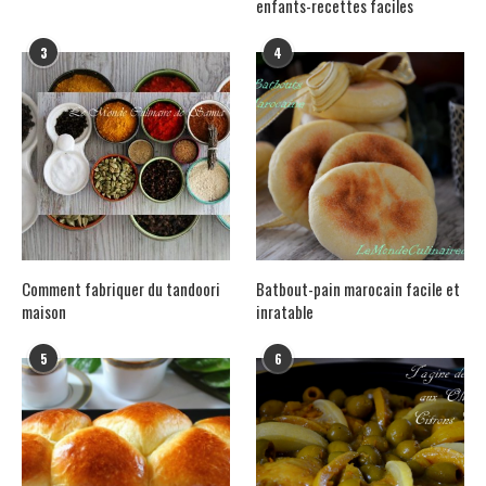
enfants-recettes faciles
3
4
Comment fabriquer du tandoori
Batbout-pain marocain facile et
maison
inratable
5
6