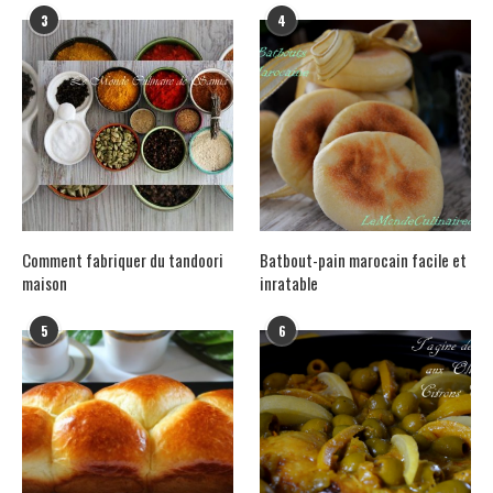
3
4
Comment fabriquer du tandoori
Batbout-pain marocain facile et
maison
inratable
5
6