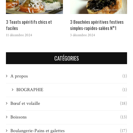
3 Toasts apéritifs chics et
3 Bouchées apéritives festives
faciles
simples-rapides-salées N°1
11 décembre 2024
3 décembre 2024
CATÉGORIES
A propos
(1)
BIOGRAPHIE
(1)
Bœuf et volaille
(18)
Boissons
(13)
Boulangerie-Pains et galettes
(17)