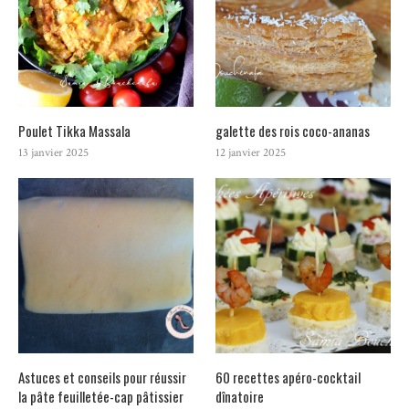
Poulet Tikka Massala
galette des rois coco-ananas
13 janvier 2025
12 janvier 2025
Astuces et conseils pour réussir
60 recettes apéro-cocktail
la pâte feuilletée-cap pâtissier
dînatoire