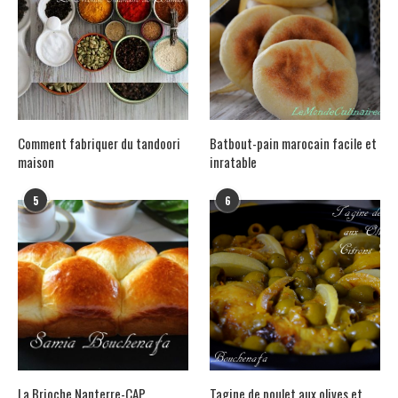
Comment fabriquer du tandoori
Batbout-pain marocain facile et
maison
inratable
5
6
La Brioche Nanterre-CAP
Tagine de poulet aux olives et