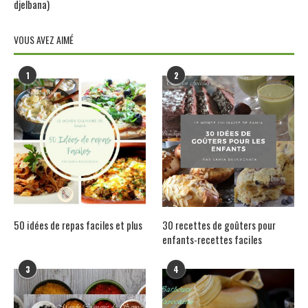
djelbana)
VOUS AVEZ AIMÉ
1
2
50 idées de repas faciles et plus
30 recettes de goûters pour
enfants-recettes faciles
3
4