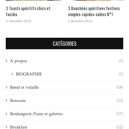
3 Toasts apéritifs chics et
3 Bouchées apéritives festives
faciles
simples-rapides-salées N°1
11 décembre 2024
3 décembre 2024
CATÉGORIES
A propos
(1)
BIOGRAPHIE
(1)
Bœuf et volaille
(18)
Boissons
(13)
Boulangerie-Pains et galettes
(17)
Breakfast
(12)