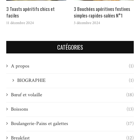
3 Toasts apéritifs chics et
3 Bouchées apéritives festives
faciles
simples-rapides-salées N°1
11 décembre 2024
3 décembre 2024
CATÉGORIES
A propos
(1)
BIOGRAPHIE
(1)
Bœuf et volaille
(18)
Boissons
(13)
Boulangerie-Pains et galettes
(17)
Breakfast
(12)