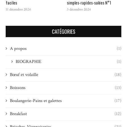
faciles
simples-rapides-salées N°1
11 décembre 2024
3 décembre 2024
CATÉGORIES
A propos
(1)
BIOGRAPHIE
(1)
Bœuf et volaille
(18)
Boissons
(13)
Boulangerie-Pains et galettes
(17)
Breakfast
(12)
Brioches-Viennoiseries
(21)