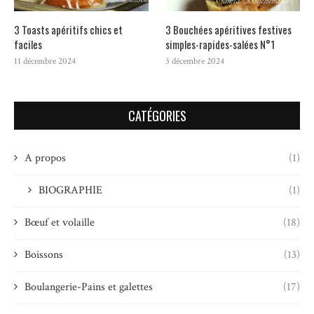
3 Toasts apéritifs chics et
3 Bouchées apéritives festives
faciles
simples-rapides-salées N°1
11 décembre 2024
3 décembre 2024
CATÉGORIES
A propos
(1)
BIOGRAPHIE
(1)
Bœuf et volaille
(18)
Boissons
(13)
Boulangerie-Pains et galettes
(17)