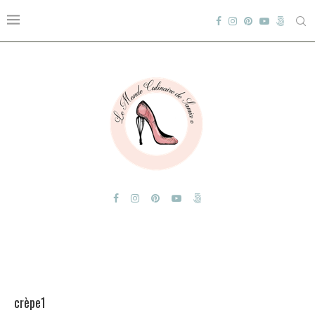
crèpe1