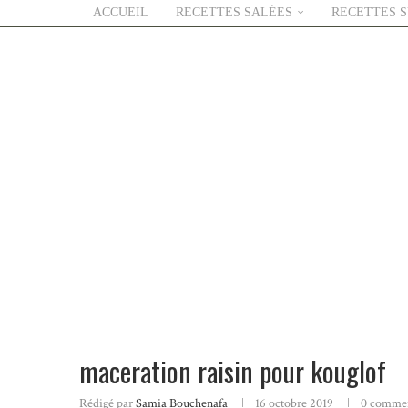
ACCUEIL
RECETTES SALÉES
RECETTES 
maceration raisin pour kouglof
Rédigé par
Samia Bouchenafa
16 octobre 2019
0 commen