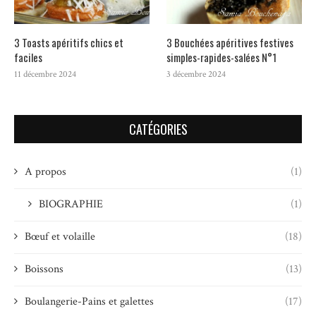
3 Toasts apéritifs chics et
3 Bouchées apéritives festives
faciles
simples-rapides-salées N°1
11 décembre 2024
3 décembre 2024
CATÉGORIES
A propos
(1)
BIOGRAPHIE
(1)
Bœuf et volaille
(18)
Boissons
(13)
Boulangerie-Pains et galettes
(17)