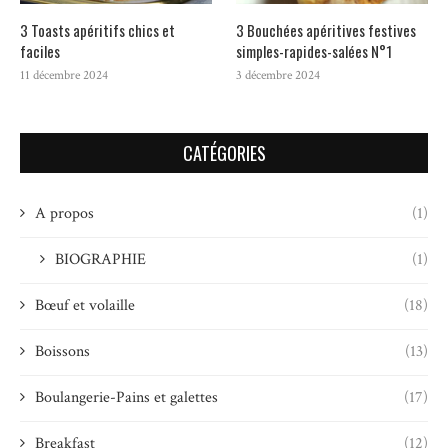
3 Toasts apéritifs chics et
3 Bouchées apéritives festives
faciles
simples-rapides-salées N°1
11 décembre 2024
3 décembre 2024
CATÉGORIES
A propos
(1)
BIOGRAPHIE
(1)
Bœuf et volaille
(18)
Boissons
(13)
Boulangerie-Pains et galettes
(17)
Breakfast
(12)